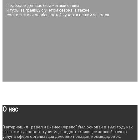
Подберем для вас бюджетный отдых
и туры за границу с учетом сезона, а также
соответствия особенностей курорта вашим запроса
О нас
"Интернэшнл Трэвел и Бизнес Сервис" был основан в 1996 году как
агентство делового туризма, предоставляющее полный спектр
услуг в сфере организации деловых поездок, командировок,